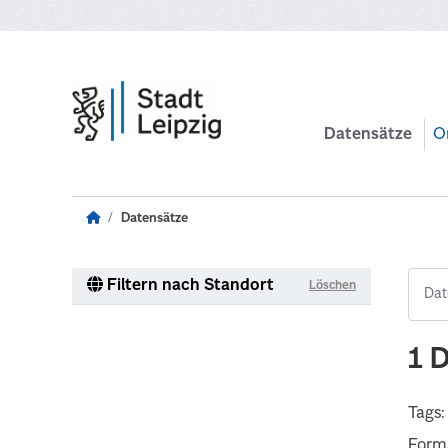
Zum Hauptinhalt wechseln
Datensätze
O
Datensätze
Filtern nach Standort
Löschen
1 
Tags:
Form