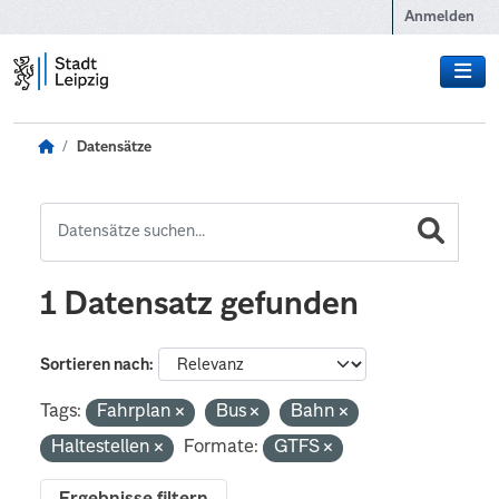
Zum Hauptinhalt wechseln
Anmelden
Datensätze
1 Datensatz gefunden
Sortieren nach
Tags:
Fahrplan
Bus
Bahn
Haltestellen
Formate:
GTFS