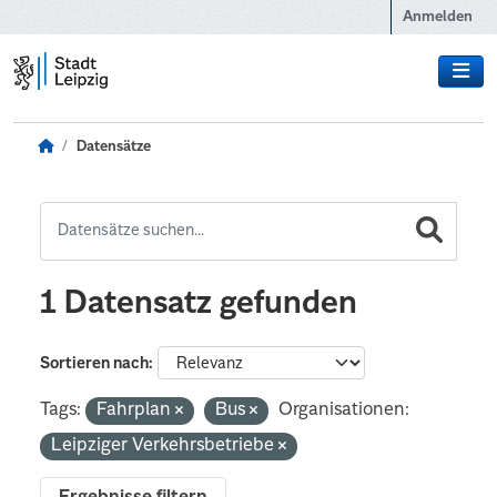
Zum Hauptinhalt wechseln
Anmelden
Datensätze
1 Datensatz gefunden
Sortieren nach
Tags:
Fahrplan
Bus
Organisationen:
Leipziger Verkehrsbetriebe