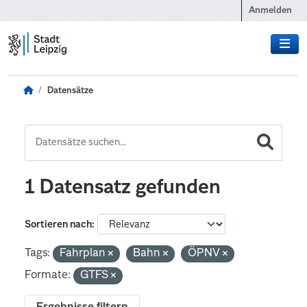
Zum Hauptinhalt wechseln
Anmelden
Datensätze
1 Datensatz gefunden
Sortieren nach
Tags:
Fahrplan
Bahn
ÖPNV
Formate:
GTFS