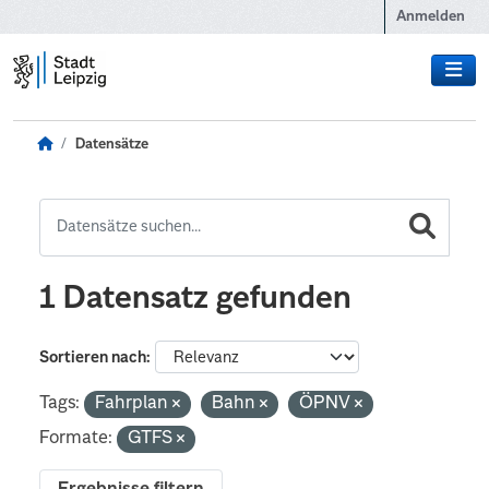
Zum Hauptinhalt wechseln
Anmelden
Datensätze
1 Datensatz gefunden
Sortieren nach
Tags:
Fahrplan
Bahn
ÖPNV
Formate:
GTFS