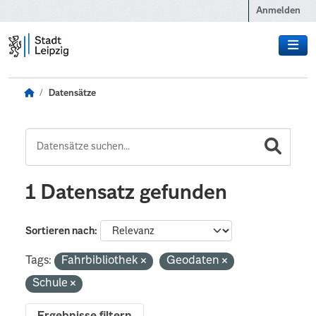
Zum Hauptinhalt wechseln
Anmelden
Datensätze
1 Datensatz gefunden
Sortieren nach
Tags:
Fahrbibliothek
Geodaten
Schule