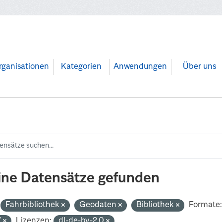
rganisationen
Kategorien
Anwendungen
Über uns
ine Datensätze gefunden
Fahrbibliothek
Geodaten
Bibliothek
Formate
V
Lizenzen:
dl-de-by-2.0