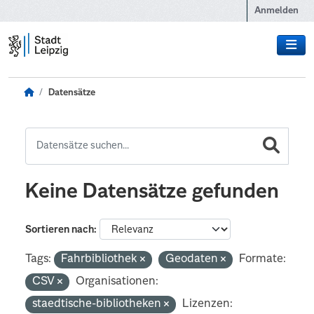
Zum Hauptinhalt wechseln
Anmelden
Datensätze
Keine Datensätze gefunden
Sortieren nach
Tags:
Fahrbibliothek
Geodaten
Formate:
CSV
Organisationen:
staedtische-bibliotheken
Lizenzen: