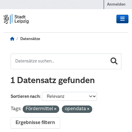
Zum Hauptinhalt wechseln
Anmelden
Datensätze
1 Datensatz gefunden
Sortieren nach
Tags:
Fördermittel
opendata
Ergebnisse filtern