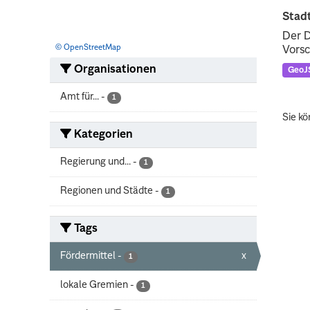
Stadt
Der D
© OpenStreetMap
Vorsc
Organisationen
GeoJ
Amt für...
-
1
Sie kö
Kategorien
Regierung und...
-
1
Regionen und Städte
-
1
Tags
Fördermittel
-
x
1
lokale Gremien
-
1