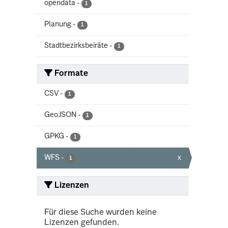
opendata
-
1
Planung
-
1
Stadtbezirksbeiräte
-
1
Formate
CSV
-
1
GeoJSON
-
1
GPKG
-
1
WFS
-
x
1
Lizenzen
Für diese Suche wurden keine
Lizenzen gefunden.