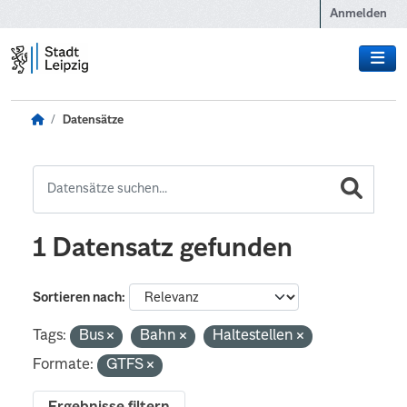
Zum Hauptinhalt wechseln
Anmelden
Datensätze
1 Datensatz gefunden
Sortieren nach
Tags:
Bus
Bahn
Haltestellen
Formate:
GTFS