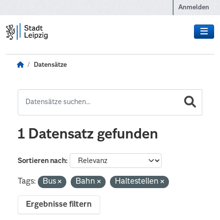
Zum Hauptinhalt wechseln
Anmelden
Datensätze
1 Datensatz gefunden
Sortieren nach
Tags:
Bus
Bahn
Haltestellen
Ergebnisse filtern