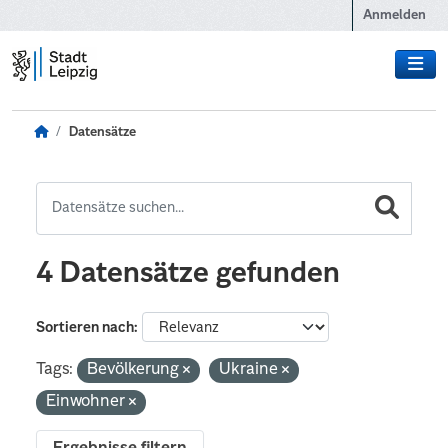
Zum Hauptinhalt wechseln
Anmelden
Datensätze
4 Datensätze gefunden
Sortieren nach
Tags:
Bevölkerung
Ukraine
Einwohner