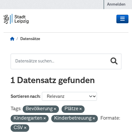
Zum Hauptinhalt wechseln
Anmelden
Datensätze
1 Datensatz gefunden
Sortieren nach
Tags:
Bevölkerung
Plätze
Kindergarten
Kinderbetreuung
Formate:
CSV