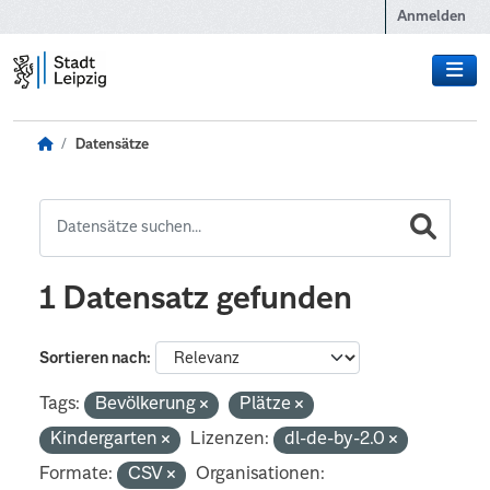
Zum Hauptinhalt wechseln
Anmelden
Datensätze
1 Datensatz gefunden
Sortieren nach
Tags:
Bevölkerung
Plätze
Kindergarten
Lizenzen:
dl-de-by-2.0
Formate:
CSV
Organisationen: