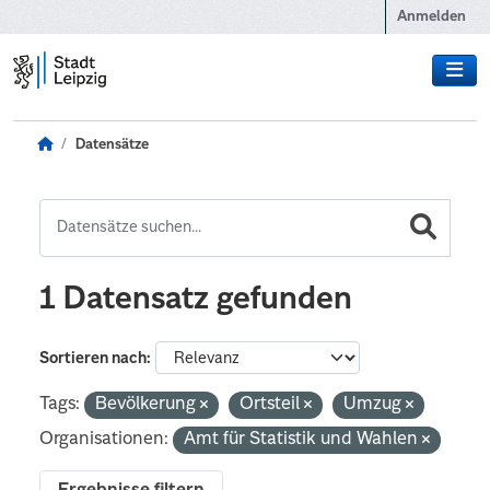
Zum Hauptinhalt wechseln
Anmelden
Datensätze
1 Datensatz gefunden
Sortieren nach
Tags:
Bevölkerung
Ortsteil
Umzug
Organisationen:
Amt für Statistik und Wahlen