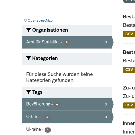
Best
© OpenStreetMap
Besta
Organisationen
CSV
Amt für Statistik...
-
x
4
Best
Kategorien
Besta
CSV
Für diese Suche wurden keine
Kategorien gefunden.
Zu- 
Tags
Zu- u
Bevölkerung
-
x
4
CSV
Ortsteil
-
x
4
Inne
Ukraine
-
4
Inner