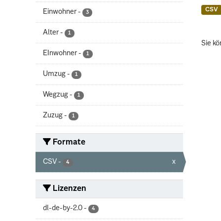
CSV
Einwohner
-
3
Alter
-
1
Sie kö
EInwohner
-
1
Umzug
-
1
Wegzug
-
1
Zuzug
-
1
Formate
CSV
-
x
4
Lizenzen
dl-de-by-2.0
-
4