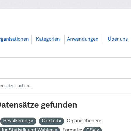
rganisationen
Kategorien
Anwendungen
Über uns
Datensätze gefunden
Bevölkerung
Ortsteil
Organisationen:
 für Statistik und Wahlen
Formate:
CSV