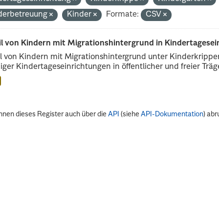
derbetreuung
Kinder
Formate:
CSV
il von Kindern mit Migrationshintergrund in Kindertagese
l von Kindern mit Migrationshintergrund unter Kinderkripp
iger Kindertageseinrichtungen in öffentlicher und freier Träge
nnen dieses Register auch über die
API
(siehe
API-Dokumentation
) abr