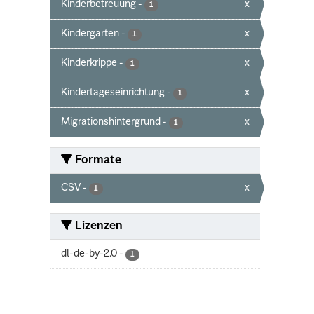
Kinderbetreuung
-
x
1
Kindergarten
-
x
1
Kinderkrippe
-
x
1
Kindertageseinrichtung
-
x
1
Migrationshintergrund
-
x
1
Formate
CSV
-
x
1
Lizenzen
dl-de-by-2.0
-
1