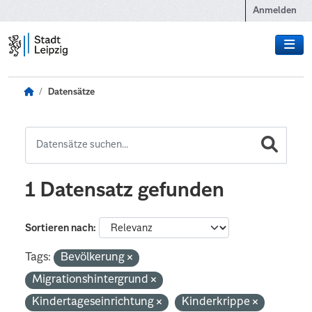
Zum Hauptinhalt wechseln
Anmelden
Datensätze
1 Datensatz gefunden
Sortieren nach
Tags:
Bevölkerung
Migrationshintergrund
Kindertageseinrichtung
Kinderkrippe