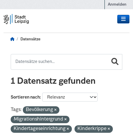
Zum Hauptinhalt wechseln
Anmelden
Datensätze
1 Datensatz gefunden
Sortieren nach
Tags:
Bevölkerung
Migrationshintergrund
Kindertageseinrichtung
Kinderkrippe