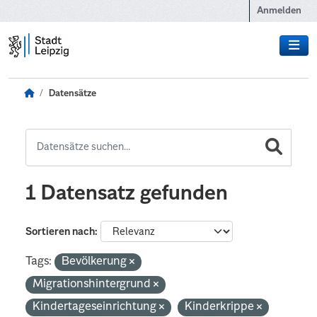
Zum Hauptinhalt wechseln
Anmelden
Datensätze
1 Datensatz gefunden
Sortieren nach
Tags:
Bevölkerung
Migrationshintergrund
Kindertageseinrichtung
Kinderkrippe