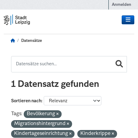
Zum Hauptinhalt wechseln
Anmelden
Datensätze
1 Datensatz gefunden
Sortieren nach
Tags:
Bevölkerung
Migrationshintergrund
Kindertageseinrichtung
Kinderkrippe