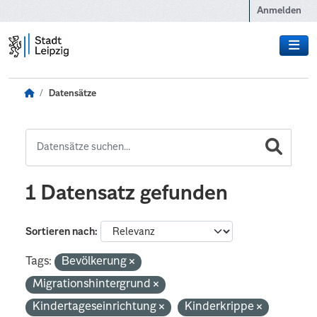
Zum Hauptinhalt wechseln
Anmelden
Datensätze
1 Datensatz gefunden
Sortieren nach
Tags:
Bevölkerung
Migrationshintergrund
Kindertageseinrichtung
Kinderkrippe