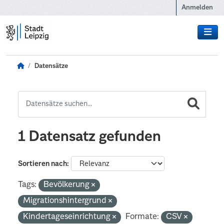
Zum Hauptinhalt wechseln
Anmelden
Datensätze
1 Datensatz gefunden
Sortieren nach
Tags:
Bevölkerung
Migrationshintergrund
Kindertageseinrichtung
Formate:
CSV