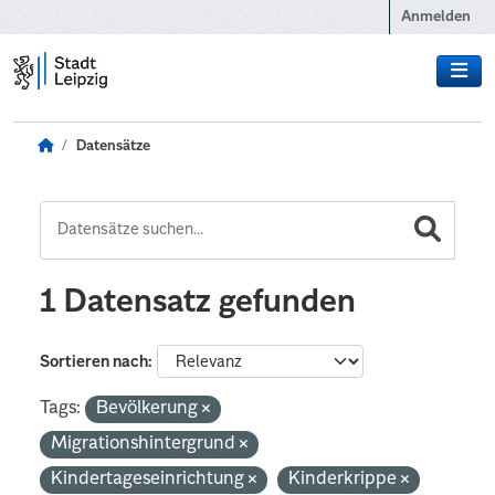
Zum Hauptinhalt wechseln
Anmelden
Datensätze
1 Datensatz gefunden
Sortieren nach
Tags:
Bevölkerung
Migrationshintergrund
Kindertageseinrichtung
Kinderkrippe