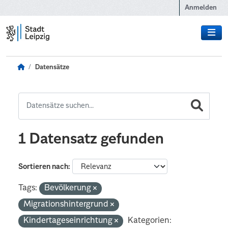
Zum Hauptinhalt wechseln
Anmelden
Datensätze
1 Datensatz gefunden
Sortieren nach
Tags:
Bevölkerung
Migrationshintergrund
Kindertageseinrichtung
Kategorien: