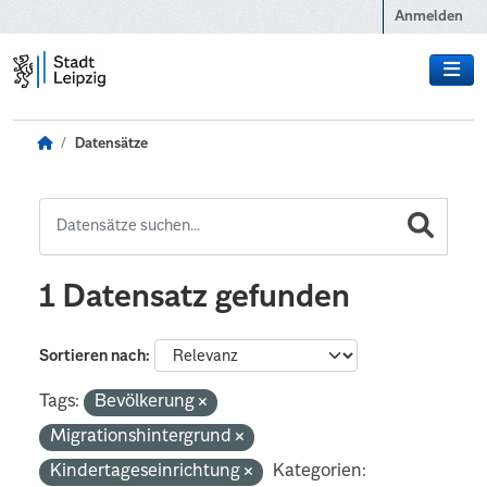
Zum Hauptinhalt wechseln
Anmelden
Datensätze
1 Datensatz gefunden
Sortieren nach
Tags:
Bevölkerung
Migrationshintergrund
Kindertageseinrichtung
Kategorien: