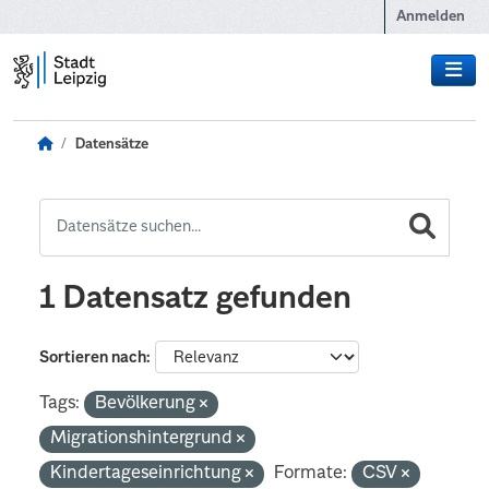
Zum Hauptinhalt wechseln
Anmelden
Datensätze
1 Datensatz gefunden
Sortieren nach
Tags:
Bevölkerung
Migrationshintergrund
Kindertageseinrichtung
Formate:
CSV