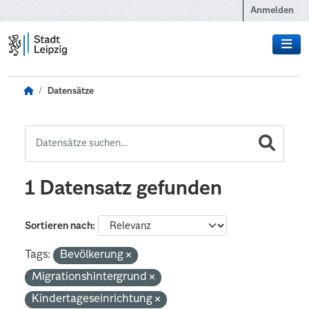
Zum Hauptinhalt wechseln
Anmelden
Datensätze
1 Datensatz gefunden
Sortieren nach
Tags:
Bevölkerung
Migrationshintergrund
Kindertageseinrichtung