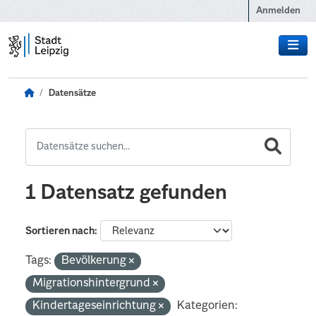
Zum Hauptinhalt wechseln
Anmelden
Datensätze
1 Datensatz gefunden
Sortieren nach
Tags:
Bevölkerung
Migrationshintergrund
Kindertageseinrichtung
Kategorien: