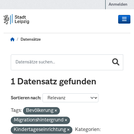
Zum Hauptinhalt wechseln
Anmelden
Datensätze
1 Datensatz gefunden
Sortieren nach
Tags:
Bevölkerung
Migrationshintergrund
Kindertageseinrichtung
Kategorien: