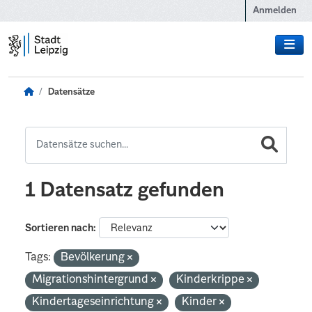
Zum Hauptinhalt wechseln
Anmelden
Datensätze
1 Datensatz gefunden
Sortieren nach
Tags:
Bevölkerung
Migrationshintergrund
Kinderkrippe
Kindertageseinrichtung
Kinder