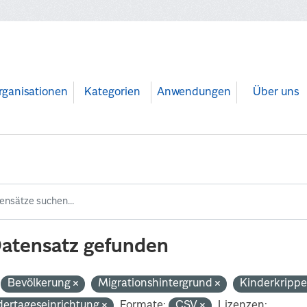
rganisationen
Kategorien
Anwendungen
Über uns
Datensatz gefunden
Bevölkerung
Migrationshintergrund
Kinderkripp
dertageseinrichtung
Formate:
CSV
Lizenzen: