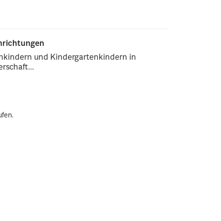
inrichtungen
enkindern und Kindergartenkindern in
rschaft...
ufen.