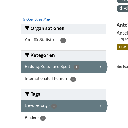
dl-
© OpenStreetMap
Ante
Organisationen
Antei
Leipz
Amt für Statistik...
-
1
CSV
Kategorien
Bildung, Kultur und Sport
-
x
Sie kö
1
Internationale Themen
-
1
Tags
Bevölkerung
-
x
1
Kinder
-
1