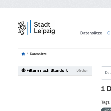
Zum Hauptinhalt wechseln
Datensätze
O
Datensätze
Filtern nach Standort
Löschen
1 
Tags:
Kin