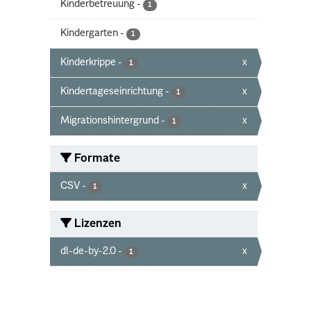
Kinderbetreuung
-
1
Kindergarten
-
1
Kinderkrippe
-
x
1
Kindertageseinrichtung
-
x
1
Migrationshintergrund
-
x
1
Formate
CSV
-
x
1
Lizenzen
dl-de-by-2.0
-
x
1