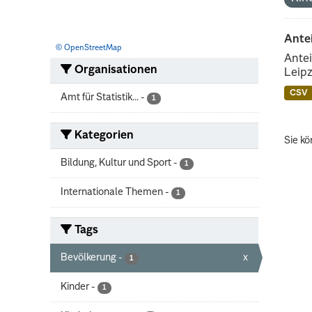
Ante
© OpenStreetMap
Antei
Organisationen
Leipz
CSV
Amt für Statistik...
-
1
Kategorien
Sie kö
Bildung, Kultur und Sport
-
1
Internationale Themen
-
1
Tags
Bevölkerung
-
x
1
Kinder
-
1