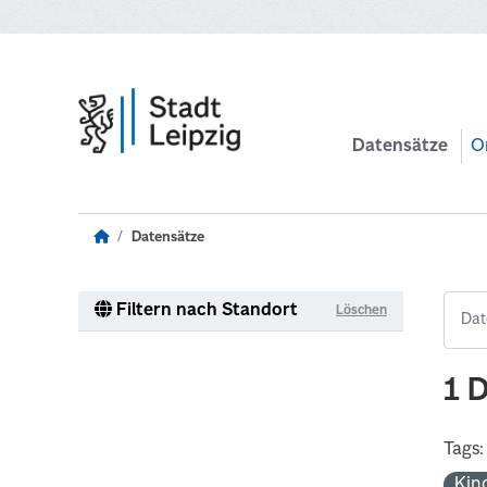
Zum Hauptinhalt wechseln
Datensätze
O
Datensätze
Filtern nach Standort
Löschen
1 
Tags:
Kin