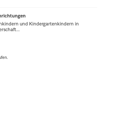
inrichtungen
enkindern und Kindergartenkindern in
rschaft...
ufen.