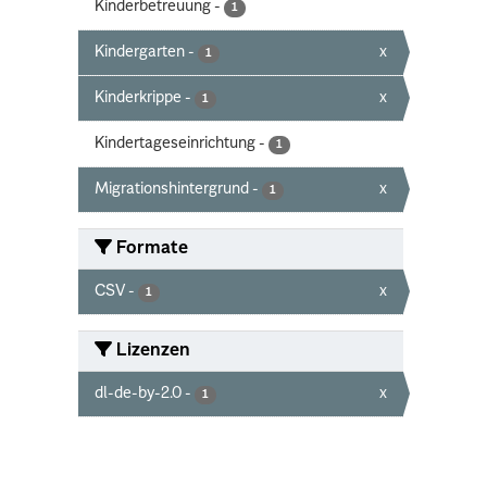
Kinderbetreuung
-
1
Kindergarten
-
x
1
Kinderkrippe
-
x
1
Kindertageseinrichtung
-
1
Migrationshintergrund
-
x
1
Formate
CSV
-
x
1
Lizenzen
dl-de-by-2.0
-
x
1