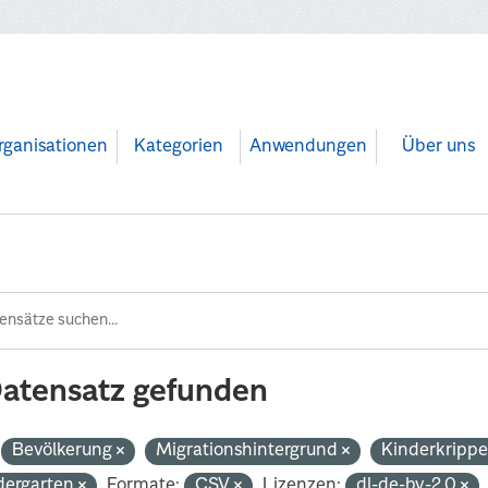
rganisationen
Kategorien
Anwendungen
Über uns
Datensatz gefunden
Bevölkerung
Migrationshintergrund
Kinderkripp
dergarten
Formate:
CSV
Lizenzen:
dl-de-by-2.0