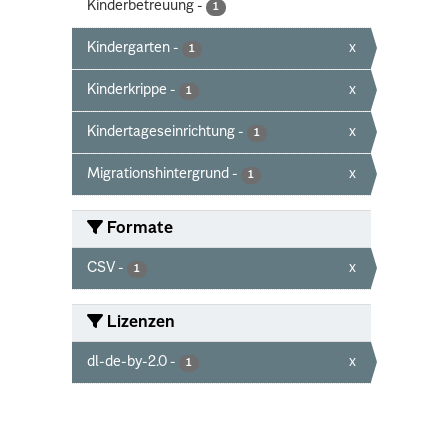
Kinderbetreuung
-
1
Kindergarten
-
x
1
Kinderkrippe
-
x
1
Kindertageseinrichtung
-
x
1
Migrationshintergrund
-
x
1
Formate
CSV
-
x
1
Lizenzen
dl-de-by-2.0
-
x
1