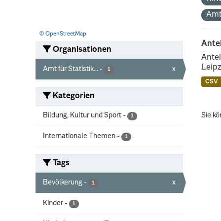
Amt
© OpenStreetMap
Ante
Organisationen
Antei
Leipz
Amt für Statistik...
-
x
1
CSV
Kategorien
Bildung, Kultur und Sport
-
Sie kö
1
Internationale Themen
-
1
Tags
Bevölkerung
-
x
1
Kinder
-
1