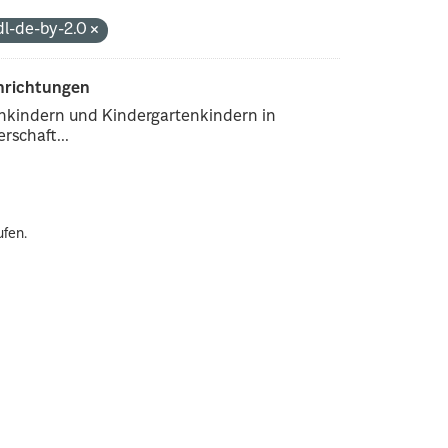
dl-de-by-2.0
inrichtungen
enkindern und Kindergartenkindern in
rschaft...
ufen.