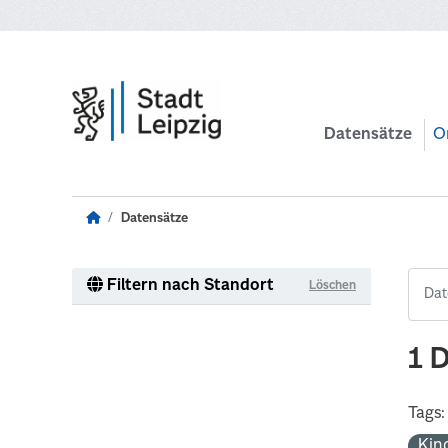
Zum Hauptinhalt wechseln
Datensätze
O
Datensätze
Filtern nach Standort
Löschen
1 
Tags:
Kin