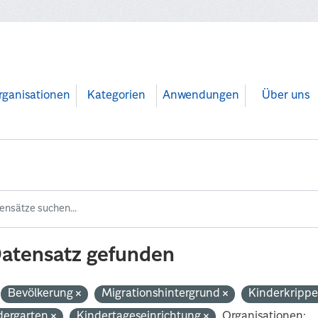
rganisationen
Kategorien
Anwendungen
Über uns
Datensatz gefunden
Bevölkerung
Migrationshintergrund
Kinderkripp
dergarten
Kindertageseinrichtung
Organisationen: