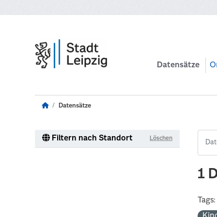
Zum Hauptinhalt wechseln
Datensätze
O
Datensätze
Filtern nach Standort
Löschen
1 
Tags:
Kin