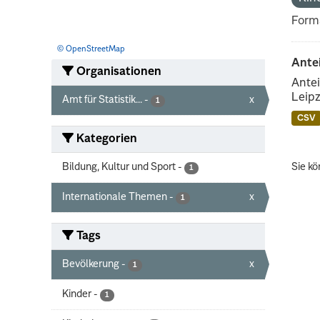
Form
© OpenStreetMap
Ante
Organisationen
Antei
Leipz
Amt für Statistik...
-
x
1
CSV
Kategorien
Bildung, Kultur und Sport
-
Sie kö
1
Internationale Themen
-
x
1
Tags
Bevölkerung
-
x
1
Kinder
-
1