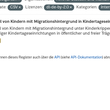
ate:
CSV
Lizenzen:
dl-de-by-2.0
Kategorien:
Inte
il von Kindern mit Migrationshintergrund in Kindertagese
l von Kindern mit Migrationshintergrund unter Kinderkripp
iger Kindertageseinrichtungen in öffentlicher und freier Träge
nnen dieses Register auch über die
API
(siehe
API-Dokumentation
) abr