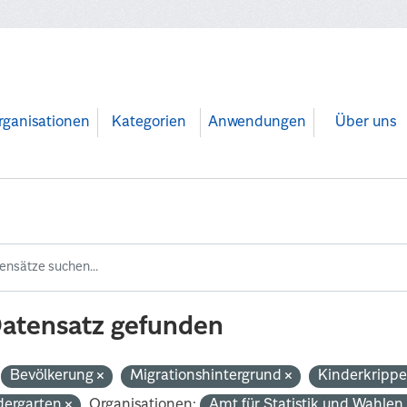
rganisationen
Kategorien
Anwendungen
Über uns
Datensatz gefunden
Bevölkerung
Migrationshintergrund
Kinderkripp
dergarten
Organisationen:
Amt für Statistik und Wahle