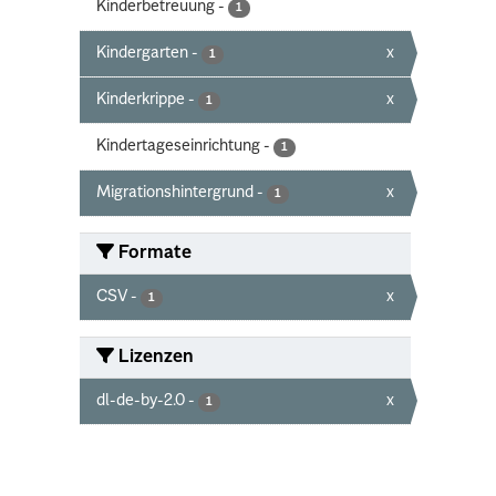
Kinderbetreuung
-
1
Kindergarten
-
x
1
Kinderkrippe
-
x
1
Kindertageseinrichtung
-
1
Migrationshintergrund
-
x
1
Formate
CSV
-
x
1
Lizenzen
dl-de-by-2.0
-
x
1