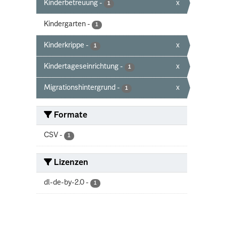
Kinderbetreuung
-
x
1
Kindergarten
-
1
Kinderkrippe
-
x
1
Kindertageseinrichtung
-
x
1
Migrationshintergrund
-
x
1
Formate
CSV
-
1
Lizenzen
dl-de-by-2.0
-
1