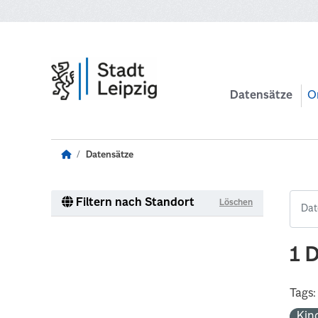
Zum Hauptinhalt wechseln
Datensätze
O
Datensätze
Filtern nach Standort
Löschen
1 
Tags:
Kin