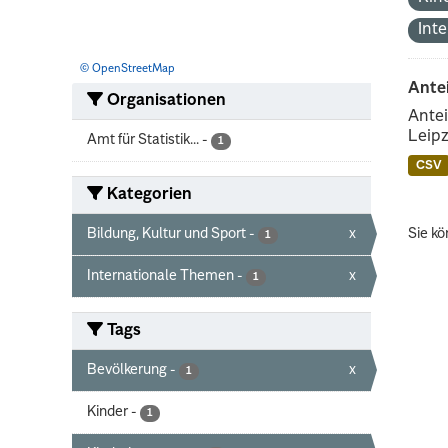
Int
© OpenStreetMap
Ante
Organisationen
Antei
Leipz
Amt für Statistik...
-
1
CSV
Kategorien
Bildung, Kultur und Sport
-
x
Sie kö
1
Internationale Themen
-
x
1
Tags
Bevölkerung
-
x
1
Kinder
-
1