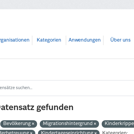
rganisationen
Kategorien
Anwendungen
Über uns
Datensatz gefunden
Bevölkerung
Migrationshintergrund
Kinderkripp
derbetreuung
Kindertageseinrichtung
Kategorien: