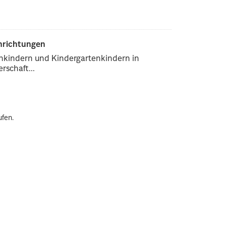
inrichtungen
enkindern und Kindergartenkindern in
rschaft...
ufen.