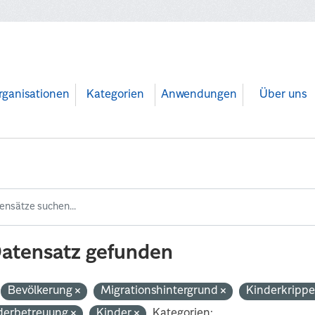
rganisationen
Kategorien
Anwendungen
Über uns
Datensatz gefunden
Bevölkerung
Migrationshintergrund
Kinderkripp
derbetreuung
Kinder
Kategorien: