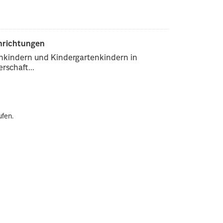
inrichtungen
enkindern und Kindergartenkindern in
rschaft...
ufen.