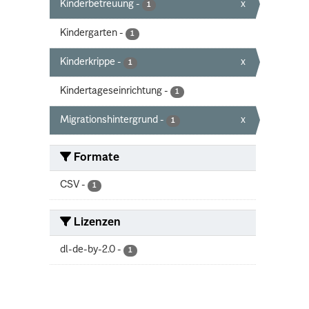
Kinderbetreuung
-
x
1
Kindergarten
-
1
Kinderkrippe
-
x
1
Kindertageseinrichtung
-
1
Migrationshintergrund
-
x
1
Formate
CSV
-
1
Lizenzen
dl-de-by-2.0
-
1