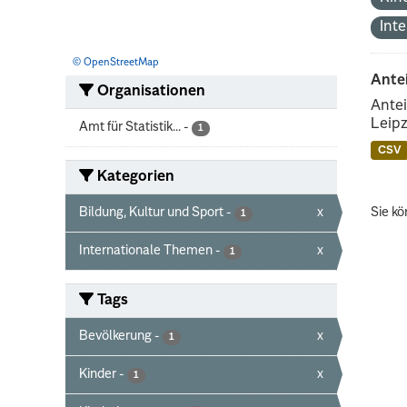
Int
© OpenStreetMap
Ante
Organisationen
Antei
Leipz
Amt für Statistik...
-
1
CSV
Kategorien
Bildung, Kultur und Sport
-
x
Sie kö
1
Internationale Themen
-
x
1
Tags
Bevölkerung
-
x
1
Kinder
-
x
1