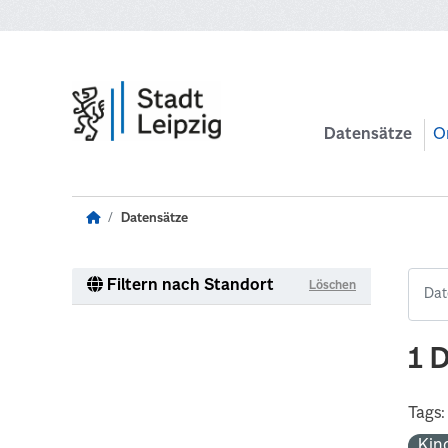
Zum Hauptinhalt wechseln
Datensätze
O
Datensätze
Filtern nach Standort
Löschen
1 
Tags:
Kin