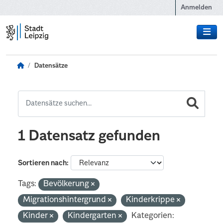
Zum Hauptinhalt wechseln
Anmelden
Datensätze
1 Datensatz gefunden
Sortieren nach
Tags:
Bevölkerung
Migrationshintergrund
Kinderkrippe
Kinder
Kindergarten
Kategorien: