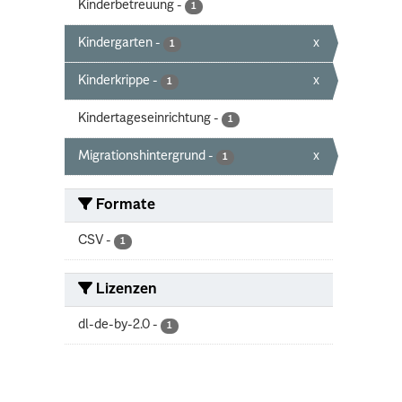
Kinderbetreuung
-
1
Kindergarten
-
x
1
Kinderkrippe
-
x
1
Kindertageseinrichtung
-
1
Migrationshintergrund
-
x
1
Formate
CSV
-
1
Lizenzen
dl-de-by-2.0
-
1