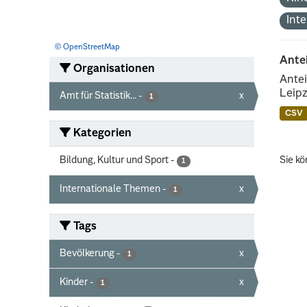
Int
© OpenStreetMap
Ante
Organisationen
Antei
Leipz
Amt für Statistik...
-
x
1
CSV
Kategorien
Bildung, Kultur und Sport
-
Sie kö
1
Internationale Themen
-
x
1
Tags
Bevölkerung
-
x
1
Kinder
-
x
1