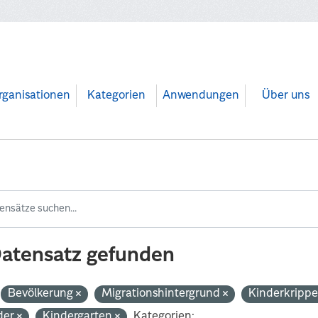
rganisationen
Kategorien
Anwendungen
Über uns
Datensatz gefunden
Bevölkerung
Migrationshintergrund
Kinderkripp
der
Kindergarten
Kategorien: