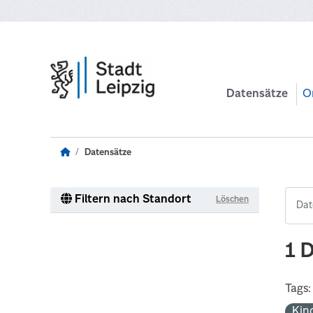
Zum Hauptinhalt wechseln
Datensätze
O
Datensätze
Filtern nach Standort
Löschen
1 
Tags:
Kin