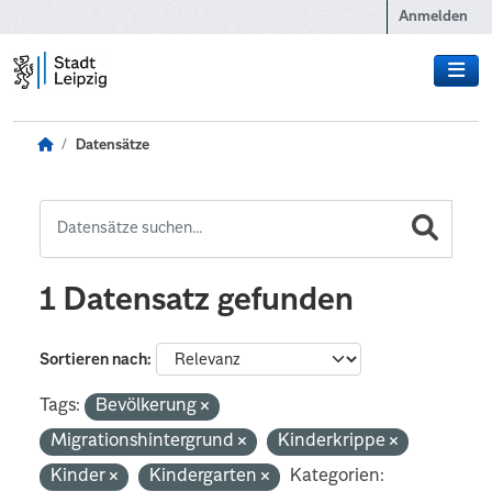
Zum Hauptinhalt wechseln
Anmelden
Datensätze
1 Datensatz gefunden
Sortieren nach
Tags:
Bevölkerung
Migrationshintergrund
Kinderkrippe
Kinder
Kindergarten
Kategorien: