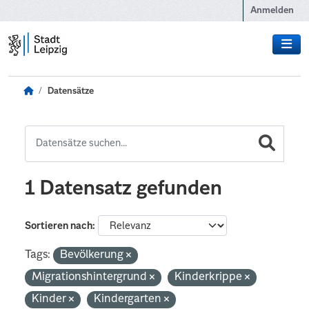
Zum Hauptinhalt wechseln
Anmelden
Datensätze
1 Datensatz gefunden
Sortieren nach
Tags:
Bevölkerung
Migrationshintergrund
Kinderkrippe
Kinder
Kindergarten