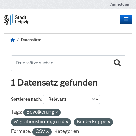
Zum Hauptinhalt wechseln
Anmelden
Datensätze
1 Datensatz gefunden
Sortieren nach
Tags:
Bevölkerung
Migrationshintergrund
Kinderkrippe
Formate:
CSV
Kategorien: