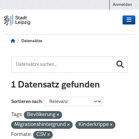
Zum Hauptinhalt wechseln
Anmelden
Datensätze
1 Datensatz gefunden
Sortieren nach
Tags:
Bevölkerung
Migrationshintergrund
Kinderkrippe
Formate:
CSV