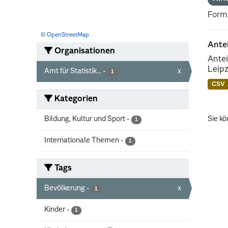
Form
© OpenStreetMap
Ante
Organisationen
Antei
Leipz
Amt für Statistik...
-
x
1
CSV
Kategorien
Bildung, Kultur und Sport
-
Sie kö
1
Internationale Themen
-
1
Tags
Bevölkerung
-
x
1
Kinder
-
1