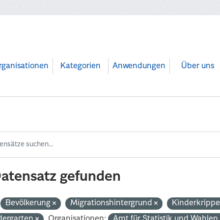
rganisationen
Kategorien
Anwendungen
Über uns
Datensatz gefunden
Bevölkerung
Migrationshintergrund
Kinderkripp
dergarten
Organisationen:
Amt für Statistik und Wahle