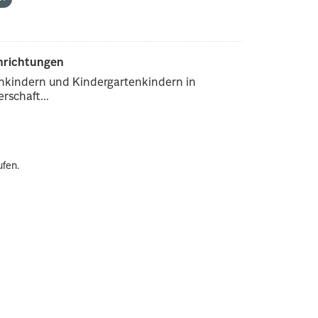
inrichtungen
enkindern und Kindergartenkindern in
rschaft...
ufen.