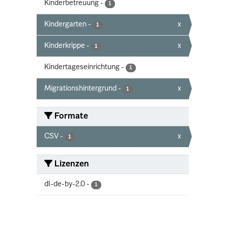
Kinderbetreuung
-
1
Kindergarten
-
x
1
Kinderkrippe
-
x
1
Kindertageseinrichtung
-
1
Migrationshintergrund
-
x
1
Formate
CSV
-
x
1
Lizenzen
dl-de-by-2.0
-
1