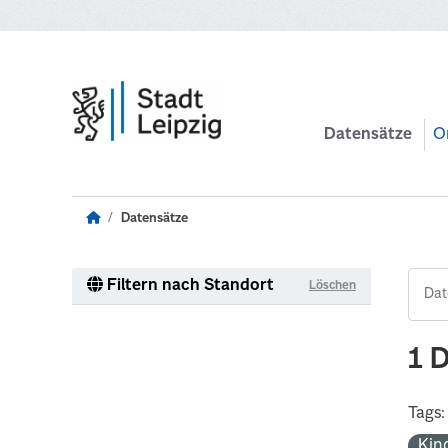
Zum Hauptinhalt wechseln
Datensätze
O
Datensätze
Filtern nach Standort
Löschen
1 
Tags:
Kin