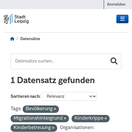
Zum Hauptinhalt wechseln
Anmelden
Datensätze
1 Datensatz gefunden
Sortieren nach
Tags:
Bevölkerung
Migrationshintergrund
Kinderkrippe
Kinderbetreuung
Organisationen: