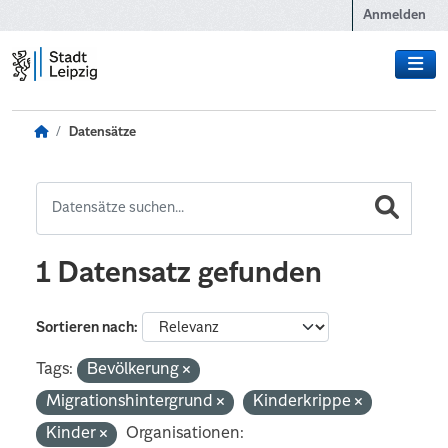
Zum Hauptinhalt wechseln
Anmelden
Datensätze
1 Datensatz gefunden
Sortieren nach
Tags:
Bevölkerung
Migrationshintergrund
Kinderkrippe
Kinder
Organisationen: