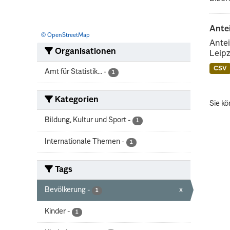
Ante
© OpenStreetMap
Antei
Organisationen
Leipz
CSV
Amt für Statistik...
-
1
Kategorien
Sie kö
Bildung, Kultur und Sport
-
1
Internationale Themen
-
1
Tags
Bevölkerung
-
x
1
Kinder
-
1