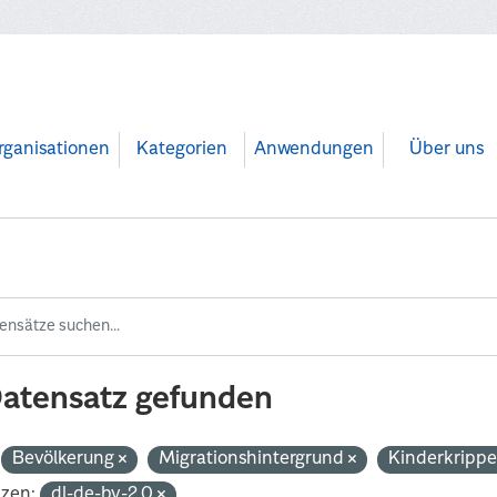
rganisationen
Kategorien
Anwendungen
Über uns
Datensatz gefunden
Bevölkerung
Migrationshintergrund
Kinderkripp
nzen:
dl-de-by-2.0