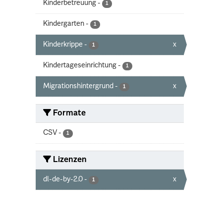
Kinderbetreuung
-
1
Kindergarten
-
1
Kinderkrippe
-
x
1
Kindertageseinrichtung
-
1
Migrationshintergrund
-
x
1
Formate
CSV
-
1
Lizenzen
dl-de-by-2.0
-
x
1