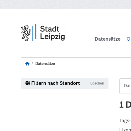
Zum Hauptinhalt wechseln
Datensätze
O
Datensätze
Filtern nach Standort
Löschen
1 
Tags:
Lize