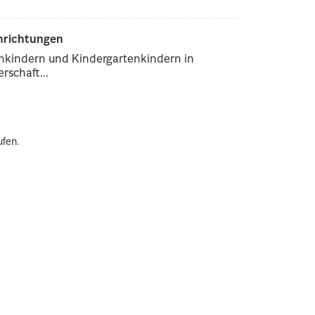
inrichtungen
enkindern und Kindergartenkindern in
rschaft...
ufen.