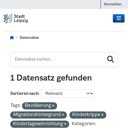
Zum Hauptinhalt wechseln
Anmelden
Datensätze
1 Datensatz gefunden
Sortieren nach
Tags:
Bevölkerung
Migrationshintergrund
Kinderkrippe
Kindertageseinrichtung
Kategorien: