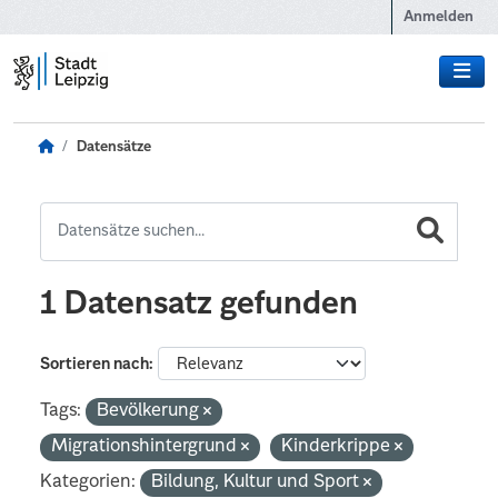
Zum Hauptinhalt wechseln
Anmelden
Datensätze
1 Datensatz gefunden
Sortieren nach
Tags:
Bevölkerung
Migrationshintergrund
Kinderkrippe
Kategorien:
Bildung, Kultur und Sport